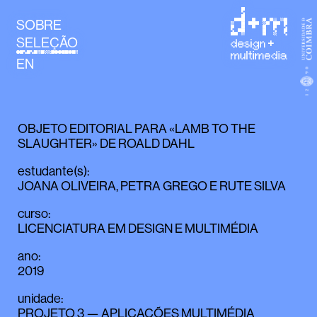
SOBRE
SELEÇÃO
EN
OBJETO EDITORIAL PARA «LAMB TO THE
SLAUGHTER» DE ROALD DAHL
estudante(s)
:
JOANA OLIVEIRA
,
PETRA GREGO
E
RUTE SILVA
curso
:
LICENCIATURA EM DESIGN E MULTIMÉDIA
ano
:
2019
unidade
:
PROJETO 3 — APLICAÇÕES MULTIMÉDIA