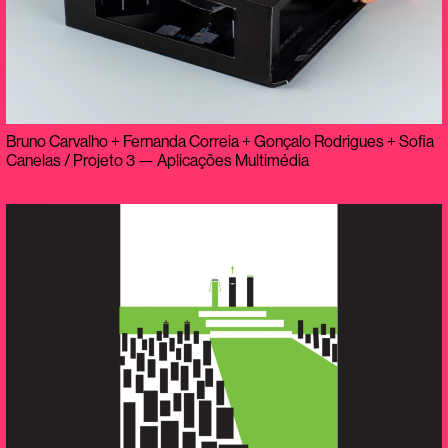
Bruno Carvalho + Fernanda Correia + Gonçalo Rodrigues + Sofia
Canelas / Projeto 3 — Aplicações Multimédia