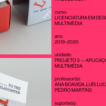
curso
:
LICENCIATURA EM DES
MULTIMÉDIA
ano
:
2019–2020
unidade
:
PROJETO 3 — APLICA
MULTIMÉDIA
professor(s)
:
ANA BOAVIDA
,
LUÍS LU
PEDRO MARTINS
suporte(s)
: