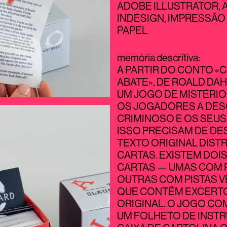
ADOBE ILLUSTRATOR,
INDESIGN, IMPRESSÃO
PAPEL
memória descritiva
:
A PARTIR DO CONTO «
ABATE», DE ROALD DAH
UM JOGO DE MISTÉRIO
OS JOGADORES A DE
CRIMINOSO E OS SEUS
ISSO PRECISAM DE DE
TEXTO ORIGINAL DIST
CARTAS. EXISTEM DOIS
CARTAS — UMAS COM P
OUTRAS COM PISTAS 
QUE CONTÊM EXCERT
ORIGINAL. O JOGO CO
UM FOLHETO DE INST