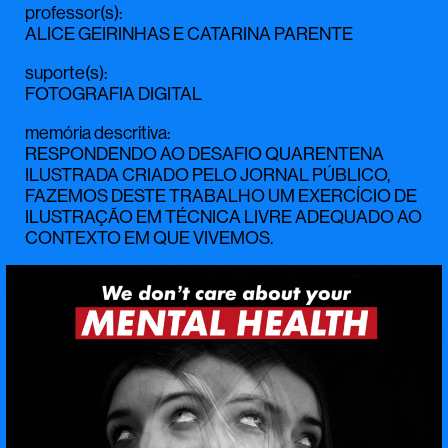
professor(s)
:
ALICE GEIRINHAS
E
CATARINA PARENTE
suporte(s)
:
FOTOGRAFIA DIGITAL
memória descritiva
:
RESPONDENDO AO DESAFIO QUARENTENA
ILUSTRADA CRIADO PELO JORNAL PÚBLICO,
FAZEMOS DESTE TRABALHO UM EXERCÍCIO DE
ILUSTRAÇÃO EM TÉCNICA LIVRE ADEQUADO AO
CONTEXTO EM QUE VIVEMOS.